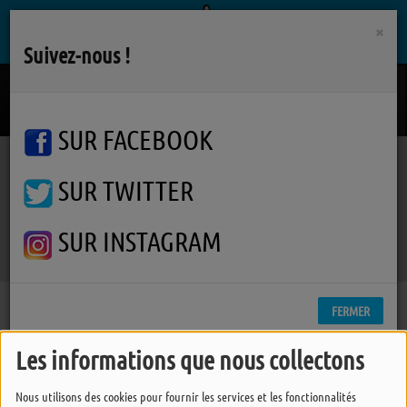
×
Suivez-nous !
Place Des Grands Hommes
PATRICK BRUEL
SUR FACEBOOK
SUR TWITTER
Podcasts
Furie de Temps
Furie de Temps
Furie de Temps
SUR INSTAGRAM
FERMER
Les informations que nous collectons
Nous utilisons des cookies pour fournir les services et les fonctionnalités