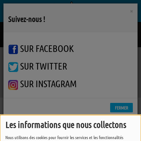
×
Suivez-nous !
Scatola
LAURA PAUSINI
SUR FACEBOOK
SUR TWITTER
Podcasts
Furie de Temps
Furie de Temps
Furie de Temps
SUR INSTAGRAM
FERMER
Les informations que nous collectons
Nous utilisons des cookies pour fournir les services et les fonctionnalités