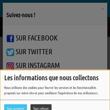
×
Suivez-nous !
Rendez-vous
VANESSA PARADIS
SUR FACEBOOK
SUR TWITTER
Podcasts
Autres interviews
Festival Face & Si 2016
Sofian Mustang
Sofian Mustang
SUR INSTAGRAM
Les informations que nous collectons
FERMER
Nous utilisons des cookies pour fournir les services et les fonctionnalités
proposés sur notre site et pour améliorer l'expérience de nos utilisateurs.
Tout accepter
Tout refuser