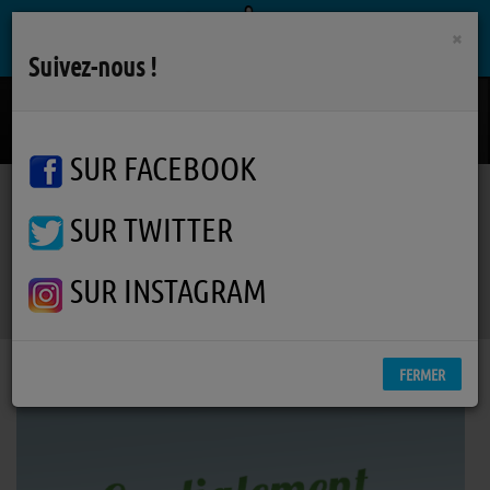
×
Suivez-nous !
Leger
DE CALM
SUR FACEBOOK
SUR TWITTER
Podcasts
Cordialement Geek
RSS
Cordialement Geek
SUR INSTAGRAM
FERMER