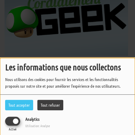
Les informations que nous collectons
Cordialement Geek vendredi 31 mars
2023
Nous utilisons des cookies pour fournir les services et les fonctionnalités
proposés sur notre site et pour améliorer l'expérience de nos utilisateurs.
Cordialement Geek vendredi 24 mars
2023
Tout accepter
Tout refuser
Analytics
Cordialement Geek vendredi 17 mars
Utilisation: Analyse
2023
Activé