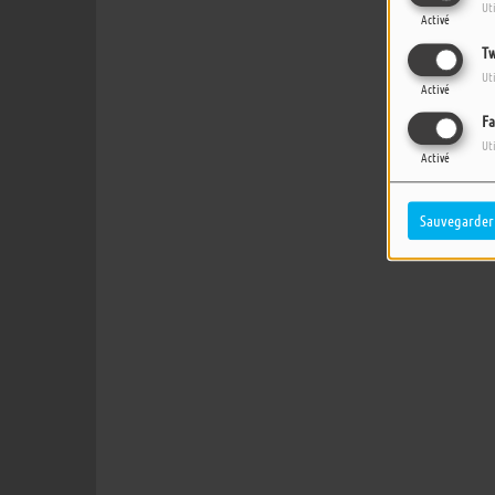
Ut
Activé
Tw
Ut
Activé
Fa
Ut
Activé
Sauvegarder