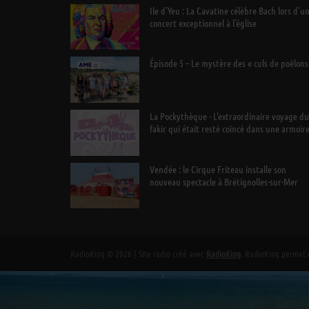
Ile d’Yeu : La Cavatine célèbre Bach lors d’u
concert exceptionnel à l’église
Épisode 5 – Le mystère des « culs de poêlons
La Pockythèque - L'extraordinaire voyage du
fakir qui était resté coincé dans une armoir
Ikea
Vendée : le Cirque Friteau installe son
nouveau spectacle à Brétignolles-sur-Mer
RadioKing © 2026 | Site radio créé avec
RadioKing
. RadioKing permet