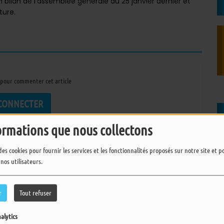
un bilan de l'assemblée génerale du 25 janvier dernier et
ture.
pour commenter cet article
 CONNECTER
ormations que nous collectons
des cookies pour fournir les services et les fonctionnalités proposés sur notre site et 
 nos utilisateurs.
r
Tout refuser
alytics