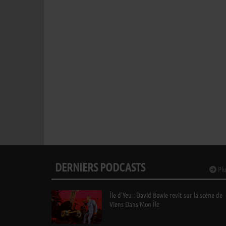
DERNIERS PODCASTS
Plu
Île d’Yeu : David Bowie revit sur la scène de
Viens Dans Mon Île