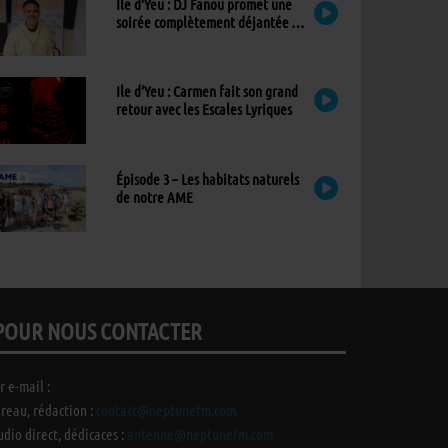
Ile d’Yeu : DJ Fanou promet une
soirée complètement déjantée à
Viens Dans Mon Île
Ile d’Yeu : Carmen fait son grand
retour avec les Escales Lyriques
Épisode 3 – Les habitats naturels
de notre AME
POUR NOUS CONTACTER
r e-mail :
reau, rédaction :
contact@neptunefm.com
udio direct, dédicaces :
antenne@neptunefm.com