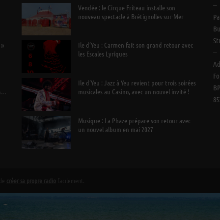
--
n
Vendée : le Cirque Friteau installe son
nouveau spectacle à Brétignolles-sur-Mer
Pa
Bu
St
 »
Ile d’Yeu : Carmen fait son grand retour avec
--
les Escales Lyriques
Ad
Fo
Ile d’Yeu : Jazz à Yeu revient pour trois soirées
BP
e
musicales au Casino, avec un nouvel invité !
85
Musique : La Phaze prépare son retour avec
un nouvel album en mai 2027
 de
créer sa propre radio
facilement.