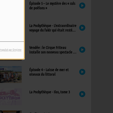
Épisode 5 – Le mystère des « culs
de poêlons »
La Pockythèque - L'extraordinaire
voyage du fakir qui était resté
coincé dans une armoire Ikea
Vendée : le Cirque Friteau
Propulsé par Orejime
installe son nouveau spectacle à
Brétignolles-sur-Mer
Épisode 4 – Laisse de mer et
oiseaux du littoral
La Pockythèque - Ilos, tome 3