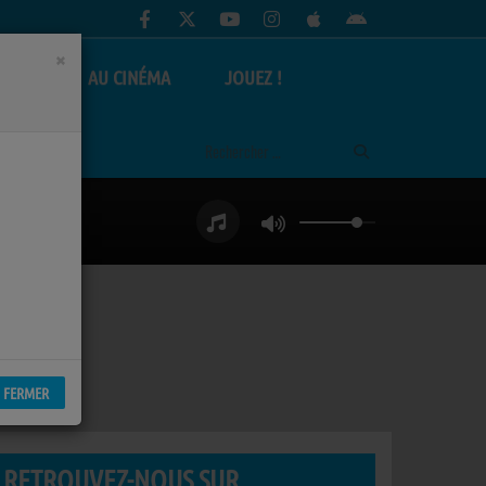
×
AS
AU CINÉMA
JOUEZ !
FERMER
RETROUVEZ-NOUS SUR