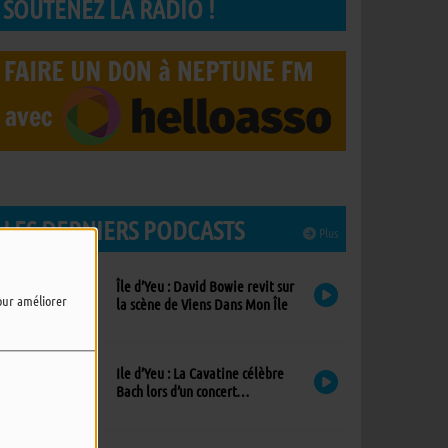
SOUTENEZ LA RADIO !
LES DERNIERS PODCASTS
Plus
Île d’Yeu : David Bowie revit sur
pour améliorer
la scène de Viens Dans Mon Île
Ile d’Yeu : La Cavatine célèbre
Bach lors d’un concert
exceptionnel à l’église