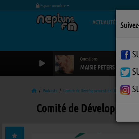
Espace membre
ACTUALITÉS
Suivez
S
Questions
MAISIE PETERS
S
S
Podcasts
Comité de Développement de l'Agriculture
Comité de Développement