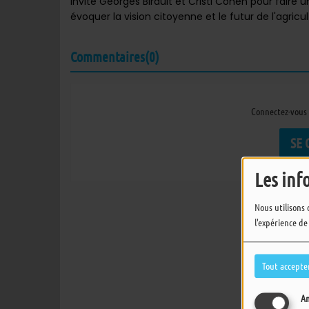
invite Georges Birault et Cristi Cohen pour faire 
évoquer la vision citoyenne et le futur de l'agricul
Commentaires(0)
Connectez-vous 
SE
Les inf
Nous utilisons 
l'expérience de
Tout accepte
An