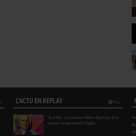
L'ACTU EN REPLAY
s
Plus
Ile d’Yeu : La Cavatine célèbre Bach lors d’un
Pa
concert exceptionnel à l’église
Bu
St