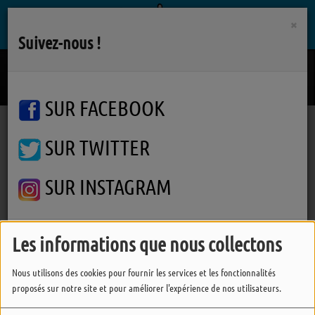
×
Suivez-nous !
Ecran Total
BENJAMIN BIOLAY
SUR FACEBOOK
SUR TWITTER
Podcasts
Comité de Développement de l'Agriculture
Comité de Développement de l'Agriculture #2
Comité de Développement de
SUR INSTAGRAM
l'Agriculture #2
Les informations que nous collectons
FERMER
Nous utilisons des cookies pour fournir les services et les fonctionnalités
proposés sur notre site et pour améliorer l'expérience de nos utilisateurs.