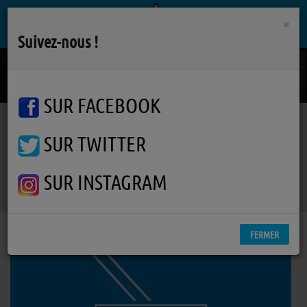
×
Suivez-nous !
I Knew It, I Knew You
TAYLOR SWIFT
SUR FACEBOOK
SUR TWITTER
Podcasts
Cent Pour Sample
RSS
Cent Pour Sample
SUR INSTAGRAM
FERMER