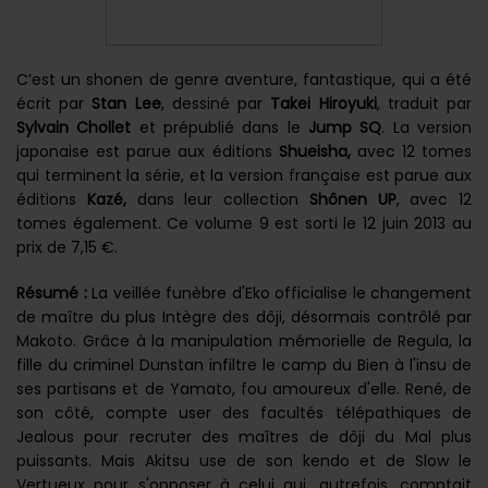
C’est un shonen de genre aventure, fantastique, qui a été
écrit par
Stan Lee
, dessiné par
Takei Hiroyuki
, traduit par
Sylvain Chollet
et prépublié dans le
Jump SQ
. La version
japonaise est parue aux éditions
Shueisha,
avec 12 tomes
qui terminent la série, et la version française est parue aux
éditions
Kazé,
dans leur collection
Shônen UP
, avec 12
tomes également. Ce volume 9 est sorti le 12 juin 2013 au
prix de 7,15 €.
Résumé :
La veillée funèbre d'Eko officialise le changement
de maître du plus Intègre des dôji, désormais contrôlé par
Makoto. Grâce à la manipulation mémorielle de Regula, la
fille du criminel Dunstan infiltre le camp du Bien à l'insu de
ses partisans et de Yamato, fou amoureux d'elle. René, de
son côté, compte user des facultés télépathiques de
Jealous pour recruter des maîtres de dôji du Mal plus
puissants. Mais Akitsu use de son kendo et de Slow le
Vertueux pour s'opposer à celui qui, autrefois, comptait