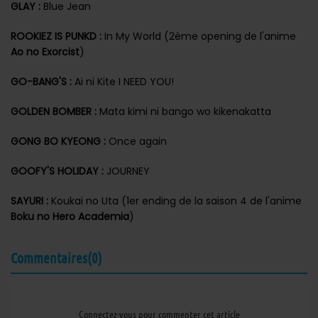
GLAY :
Blue Jean
ROOKIEZ IS PUNKD :
In My World (2ème opening de l'anime
Ao no Exorcist
)
GO-BANG'S :
Ai ni Kite I NEED YOU!
GOLDEN BOMBER :
Mata kimi ni bango wo kikenakatta
GONG BO KYEONG :
Once again
GOOFY'S HOLIDAY :
JOURNEY
SAYURI :
Koukai no Uta (1er ending de la saison 4 de l'anime
Boku no Hero Academia
)
Commentaires(0)
Connectez-vous pour commenter cet article