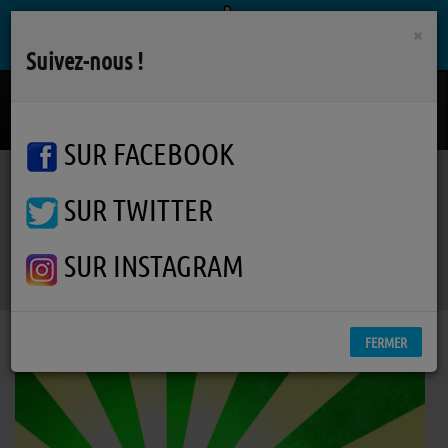
×
Suivez-nous !
Si J't'avais Pas
21 JUIN LE DUO
SUR FACEBOOK
SUR TWITTER
Podcasts
Asian Bubble
RSS
Asian Bubble
SUR INSTAGRAM
FERMER