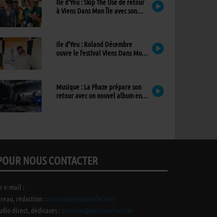
Ile d’Yeu : Skip The Use de retour
à Viens Dans Mon Île avec son
nouvel album
Ile d’Yeu : Roland Décembre
ouvre le festival Viens Dans Mon
Île avec son premier album
Musique : La Phaze prépare son
retour avec un nouvel album en
mai 2027
POUR NOUS CONTACTER
r e-mail :
reau, rédaction :
contact@neptunefm.com
udio direct, dédicaces :
antenne@neptunefm.com