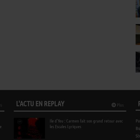
L'ACTU EN REPLAY
s
Plus
Ile d’Yeu : Carmen fait son grand retour avec
Pa
e
les Escales Lyriques
Bu
St