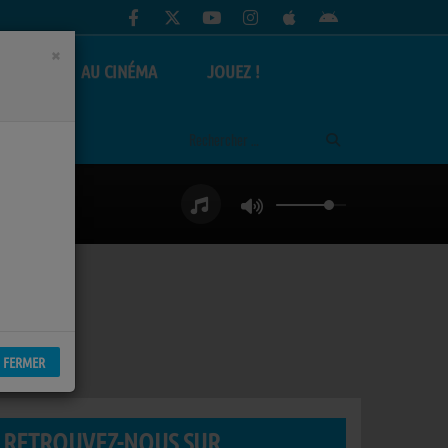
×
AS
AU CINÉMA
JOUEZ !
FERMER
RETROUVEZ-NOUS SUR