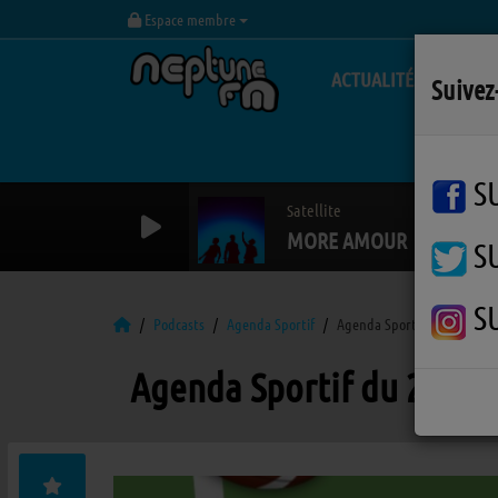
Espace membre
ACTUALITÉS
Suivez
S
Satellite
MORE AMOUR
S
S
Podcasts
Agenda Sportif
Agenda Sportif du 2 mai 2025
Agenda Sportif du 2 mai 2