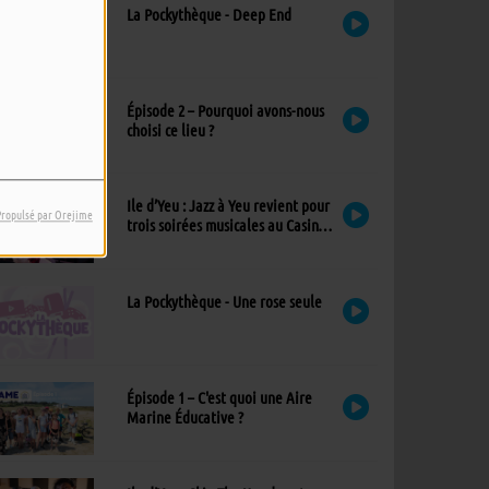
La Pockythèque - Deep End
Épisode 2 – Pourquoi avons-nous
choisi ce lieu ?
Ile d’Yeu : Jazz à Yeu revient pour
Propulsé par Orejime
trois soirées musicales au Casino,
avec un nouvel invité !
La Pockythèque - Une rose seule
Épisode 1 – C'est quoi une Aire
Marine Éducative ?