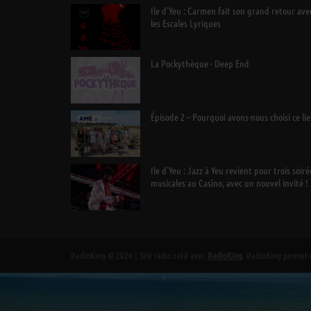
Ile d’Yeu : Carmen fait son grand retour ave
les Escales Lyriques
La Pockythèque - Deep End
Épisode 2 – Pourquoi avons-nous choisi ce lie
Ile d’Yeu : Jazz à Yeu revient pour trois soiré
musicales au Casino, avec un nouvel invité !
RadioKing © 2026 | Site radio créé avec
RadioKing
. RadioKing permet