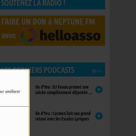
SOUTENEZ LA RADIO !
LES DERNIERS PODCASTS
Plus
Ile d’Yeu : DJ Fanou promet une
pour améliorer
soirée complètement déjantée à
Viens Dans Mon Île
Ile d’Yeu : Carmen fait son grand
retour avec les Escales Lyriques