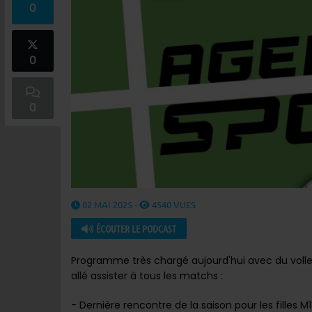
0
0
0
02 MAI 2025 -
4540 VUES
ÉCOUTER LE PODCAST
Programme très chargé aujourd'hui avec du volley 
allé assister à tous les matchs :
- Dernière rencontre de la saison pour les filles M1