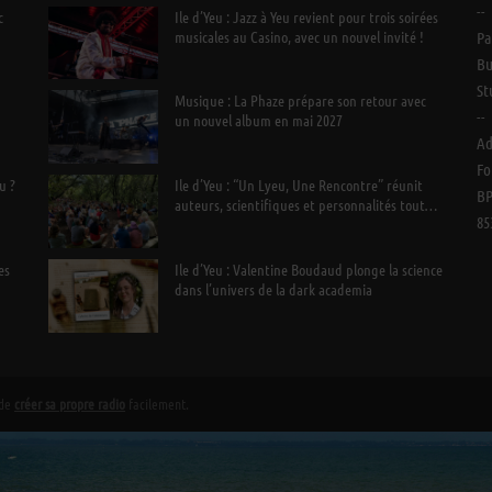
--
c
Ile d’Yeu : Jazz à Yeu revient pour trois soirées
musicales au Casino, avec un nouvel invité !
Pa
Bu
St
Musique : La Phaze prépare son retour avec
--
un nouvel album en mai 2027
Ad
Fo
u ?
Ile d’Yeu : “Un Lyeu, Une Rencontre” réunit
BP
auteurs, scientifiques et personnalités tout
85
l’été
es
Ile d’Yeu : Valentine Boudaud plonge la science
dans l’univers de la dark academia
 de
créer sa propre radio
facilement.