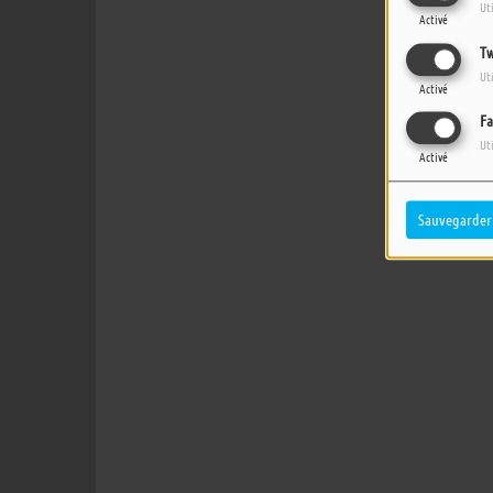
Ut
Activé
Tw
Ut
Activé
Fa
Ut
Activé
Sauvegarder