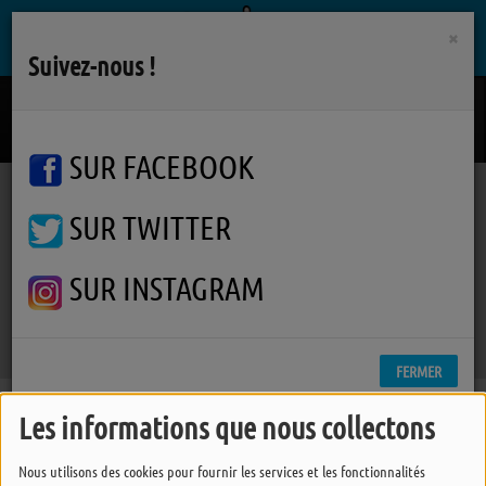
×
Suivez-nous !
Etoile Du Kashmir
DANI TERREUR
SUR FACEBOOK
SUR TWITTER
Podcasts
Agenda Sportif
Agenda sportif du 15 mai 2026 : Marathon & course à pied
Agenda sportif du 15 mai 2026
SUR INSTAGRAM
: Marathon & course à pied
FERMER
Les informations que nous collectons
Nous utilisons des cookies pour fournir les services et les fonctionnalités