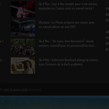
--
c
Ile d’Yeu : Jazz à Yeu revient pour trois soirées
musicales au Casino, avec un nouvel invité !
Pa
Bu
St
Musique : La Phaze prépare son retour avec
--
un nouvel album en mai 2027
Ad
Fo
u ?
Ile d’Yeu : “Un Lyeu, Une Rencontre” réunit
BP
auteurs, scientifiques et personnalités tout
85
l’été
es
Ile d’Yeu : Valentine Boudaud plonge la science
dans l’univers de la dark academia
 de
créer sa propre radio
facilement.