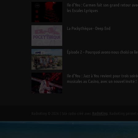
Ile d’Yeu : Carmen fait son grand retour ave
les Escales Lyriques
La Pockythèque - Deep End
Épisode 2 – Pourquoi avons-nous choisi ce lie
Ile d’Yeu : Jazz à Yeu revient pour trois soiré
musicales au Casino, avec un nouvel invité !
RadioKing © 2026 | Site radio créé avec
RadioKing
. RadioKing permet