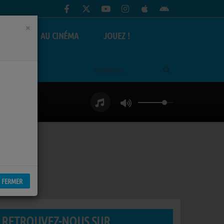
×
AS
AU CINÉMA
JOUEZ !
FERMER
RETROUVEZ-NOUS SUR