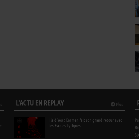
L'ACTU EN REPLAY
s
Plus
Ile d’Yeu : Carmen fait son grand retour avec
Pa
e
les Escales Lyriques
Bu
St