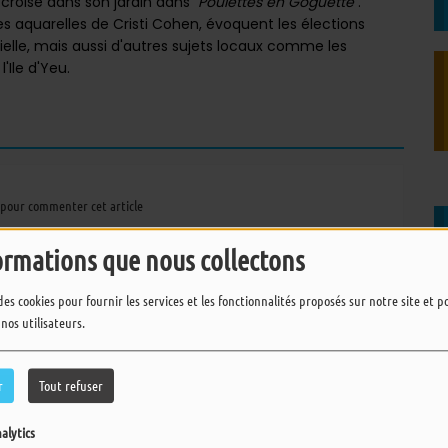
 croise dans son jardin dans
"Poulettes en Goguette"
.
es aquarelles de Cristi Cohen, évoquent les élections
ficielle, mais aussi d'autres sujets locaux comme les
'Ile d'Yeu.
pour commenter cet article
 CONNECTER
ormations que nous collectons
des cookies pour fournir les services et les fonctionnalités proposés sur notre site et 
 nos utilisateurs.
r
Tout refuser
alytics