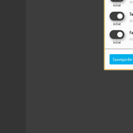
Ut
Activé
Tw
Ut
Activé
Fa
Ut
Activé
Sauvegarder