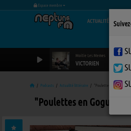
Espace membre
ACTUALITÉS
Suivez
S
Moitie Les Memes
VICTORIEN
S
S
Podcasts
Actualité littéraire
"Poulettes en Goguette
"Poulettes en Goguette"