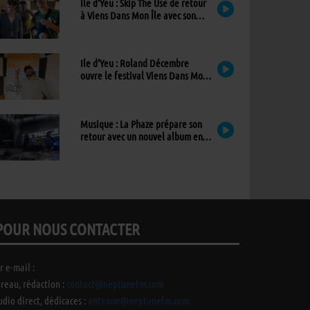
Ile d’Yeu : Skip The Use de retour
à Viens Dans Mon Île avec son
nouvel album
Ile d’Yeu : Roland Décembre
ouvre le festival Viens Dans Mon
Île avec son premier album
Musique : La Phaze prépare son
retour avec un nouvel album en
mai 2027
POUR NOUS CONTACTER
r e-mail :
reau, rédaction :
contact@neptunefm.com
udio direct, dédicaces :
antenne@neptunefm.com