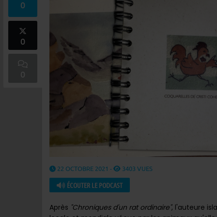
0
0
0
22 OCTOBRE 2021 -
3403 VUES
ÉCOUTER LE PODCAST
Après
"Chroniques d'un rat ordinaire"
, l'auteure isl