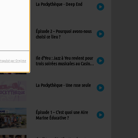
La Pockythèque - Deep End
Épisode 2 – Pourquoi avons-nous
choisi ce lieu ?
Ile d’Yeu : Jazz à Yeu revient pour
Propulsé par Orejime
trois soirées musicales au Casino,
avec un nouvel invité !
La Pockythèque - Une rose seule
Épisode 1 – C'est quoi une Aire
Marine Éducative ?