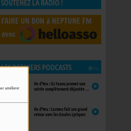
SOUTENEZ LA RADIO !
LES DERNIERS PODCASTS
Plus
Ile d’Yeu : DJ Fanou promet une
pour améliorer
soirée complètement déjantée à
Viens Dans Mon Île
Ile d’Yeu : Carmen fait son grand
retour avec les Escales Lyriques