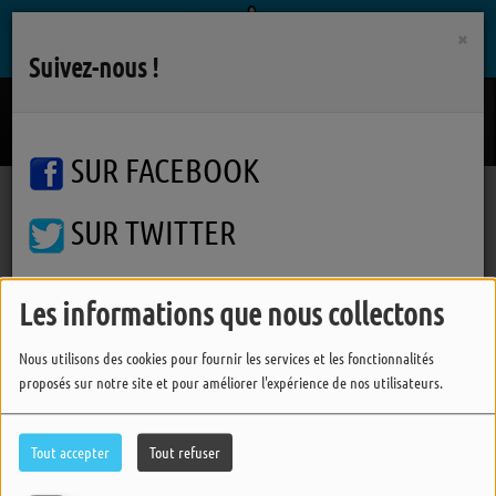
×
Suivez-nous !
Dans La Matiere
LADYLIKE LILY
SUR FACEBOOK
SUR TWITTER
Podcasts
Accords D'accordéons
Accords d'Accordéons
Accords d'Accordéons
SUR INSTAGRAM
Les informations que nous collectons
Nous utilisons des cookies pour fournir les services et les fonctionnalités
FERMER
proposés sur notre site et pour améliorer l'expérience de nos utilisateurs.
Tout accepter
Tout refuser