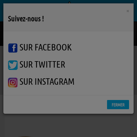
×
Suivez-nous !
Loud Like Love
PLACEBO
SUR FACEBOOK
SUR TWITTER
Podcasts
Accords D'accordéons
RSS
Accords D'accordéons
SUR INSTAGRAM
FERMER