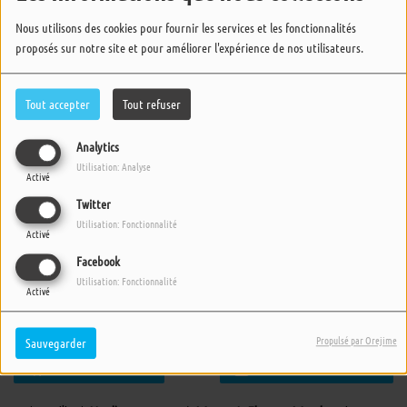
Nous utilisons des cookies pour fournir les services et les fonctionnalités
proposés sur notre site et pour améliorer l'expérience de nos utilisateurs.
Tout accepter
Tout refuser
Analytics
Utilisation: Analyse
Activé
Twitter
Utilisation: Fonctionnalité
Activé
Facebook
Utilisation: Fonctionnalité
Activé
20 NOVEMBRE 2024 -
2870 VUES
Propulsé par Orejime
Sauvegarder
ÉCOUTER LE PODCAST
TÉLÉCHARGER LE PODCAST