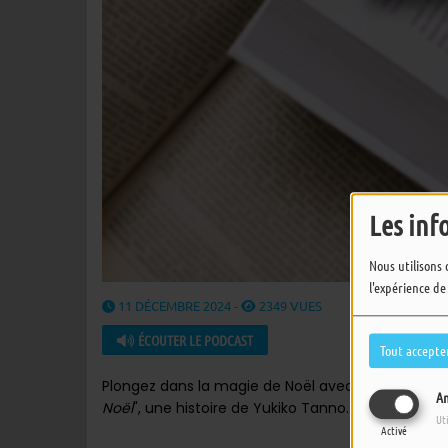
Les inf
Nous utilisons 
l'expérience de
11 DÉCEMBRE 2024 -
2349 VUES
ÉCOUTER LE PODCAST
Tout accepte
Plongez dans la magie de Noël avec
Nadia
!
Jean
An
Noël
", une histoire de Yukiko Tanno.
Ut
Activé