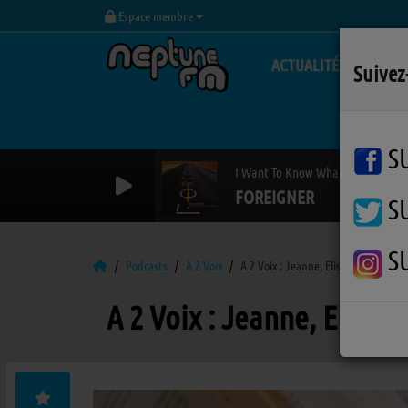
Espace membre
ACTUALITÉS
Suivez
S
I Want To Know What Love Is
FOREIGNER
S
S
Podcasts
À 2 Voix
A 2 Voix : Jeanne, Elisa et Maella
A 2 Voix : Jeanne, Elisa 