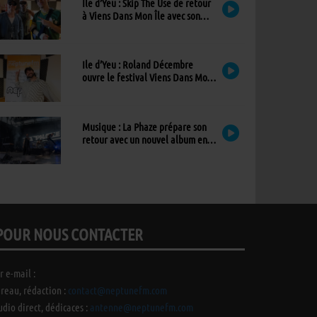
Ile d’Yeu : Skip The Use de retour
à Viens Dans Mon Île avec son
nouvel album
Ile d’Yeu : Roland Décembre
ouvre le festival Viens Dans Mon
Île avec son premier album
Musique : La Phaze prépare son
retour avec un nouvel album en
mai 2027
POUR NOUS CONTACTER
r e-mail :
reau, rédaction :
contact@neptunefm.com
udio direct, dédicaces :
antenne@neptunefm.com