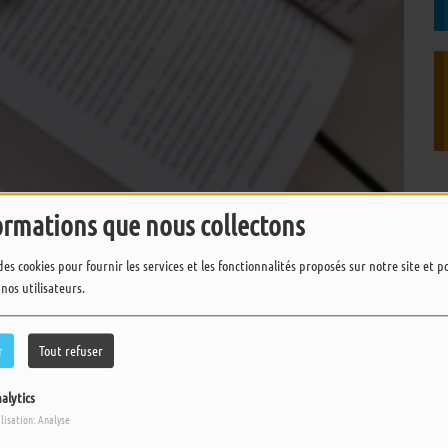
ormations que nous collectons
des cookies pour fournir les services et les fonctionnalités proposés sur notre site et 
 nos utilisateurs.
TÉLÉCHARGER LE PODCAST
r
Tout refuser
ne
,
Elisa
et
Maella
vous font découvrir "
la lettre du Père
alytics
ilisation: Analyse