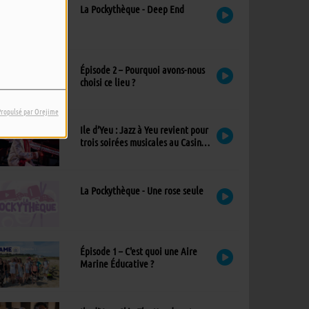
La Pockythèque - Deep End
Épisode 2 – Pourquoi avons-nous
choisi ce lieu ?
Propulsé par Orejime
Ile d’Yeu : Jazz à Yeu revient pour
trois soirées musicales au Casino,
avec un nouvel invité !
La Pockythèque - Une rose seule
Épisode 1 – C'est quoi une Aire
Marine Éducative ?