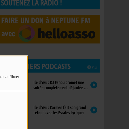
SOUTENEZ LA RADIO !
LES DERNIERS PODCASTS
Plus
pour améliorer
Ile d’Yeu : DJ Fanou promet une
soirée complètement déjantée à
Viens Dans Mon Île
Ile d’Yeu : Carmen fait son grand
retour avec les Escales Lyriques