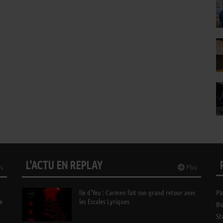
L'ACTU EN REPLAY
s
Plus
Ile d’Yeu : Carmen fait son grand retour avec
Pa
e
les Escales Lyriques
Bu
St