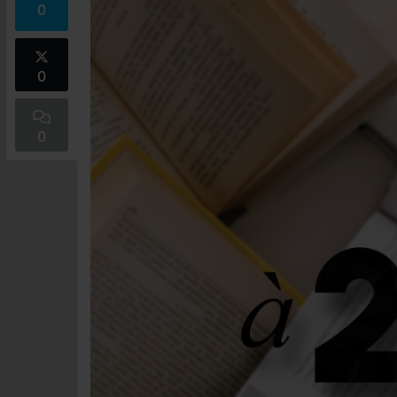
0
0
0