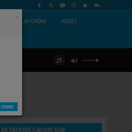
×
AS
AU CINÉMA
JOUEZ !
FERMER
RETROUVEZ-NOUS SUR