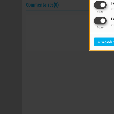
Tw
Commentaires(0)
Ut
Activé
Fa
Connectez-vous 
Ut
Activé
SE
Sauvegarder