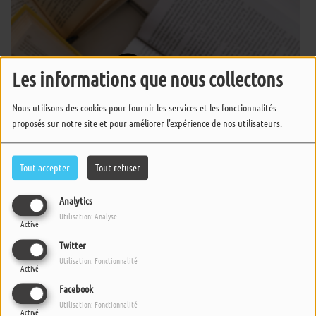
Les informations que nous collectons
Nous utilisons des cookies pour fournir les services et les fonctionnalités
proposés sur notre site et pour améliorer l'expérience de nos utilisateurs.
Tout accepter
Tout refuser
Analytics
Utilisation: Analyse
Activé
"A 2 VOIX" est une émission où l'on voyage.
Twitter
Utilisation: Fonctionnalité
Chaque semaine Nadia vous invite à plonger dans des récits choisis,
Activé
tirés de la littérature jeunesse.
Facebook
Utilisation: Fonctionnalité
Tendez bien l'oreille ici ce sont les enfants qui vous lisent l'histoire...
Activé