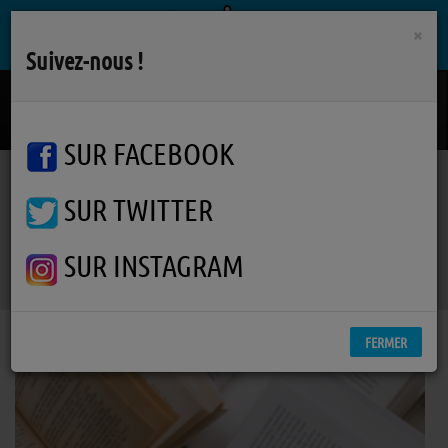
×
Suivez-nous !
Coeur Stone
MIKA / STYLETO
SUR FACEBOOK
SUR TWITTER
Podcasts
À 2 Voix
RSS
À 2 Voix
SUR INSTAGRAM
FERMER