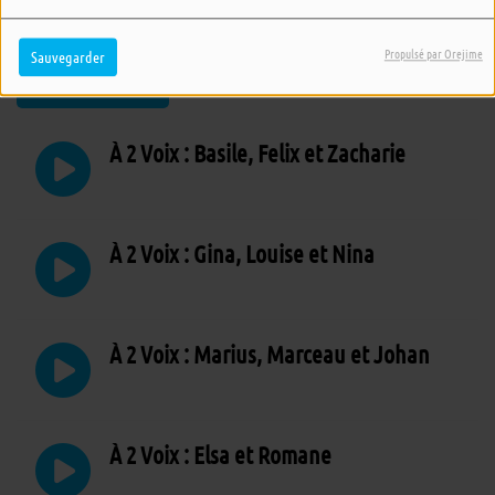
alors préparez vous à embarquer avec eux pour des aventures
poétiques,
Propulsé par Orejime
Sauvegarder
LIRE LA SUITE
À 2 Voix : Basile, Felix et Zacharie
À 2 Voix : Gina, Louise et Nina
À 2 Voix : Marius, Marceau et Johan
À 2 Voix : Elsa et Romane