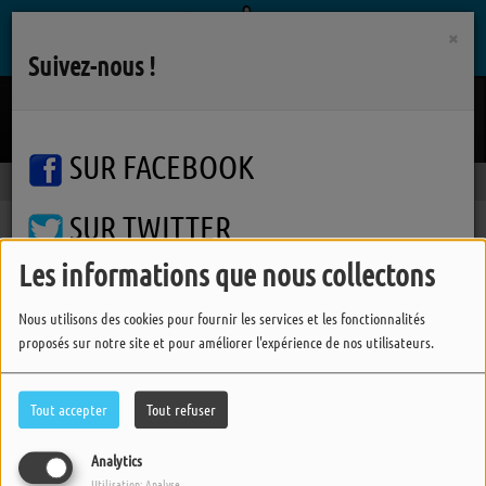
×
Suivez-nous !
Tic Tac Tac
CARRAPICHO
SUR FACEBOOK
SUR TWITTER
Les informations que nous collectons
SUR INSTAGRAM
404
Nous utilisons des cookies pour fournir les services et les fonctionnalités
proposés sur notre site et pour améliorer l'expérience de nos utilisateurs.
FERMER
Tout accepter
Tout refuser
Analytics
Utilisation: Analyse