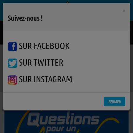
×
Suivez-nous !
Street Of Dreams
U2
SUR FACEBOOK
SUR TWITTER
Emissions
Jeux et émissions participatives
Questions pour un champion
Questions pour un champion
SUR INSTAGRAM
FERMER