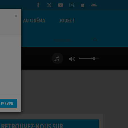
×
AS
AU CINÉMA
JOUEZ !
FERMER
RETROUVEZ-NOUS SUR