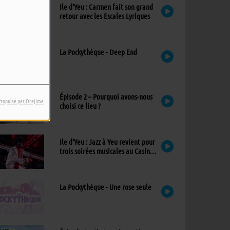
Ile d’Yeu : Carmen fait son grand
retour avec les Escales Lyriques
La Pockythèque - Deep End
Épisode 2 – Pourquoi avons-nous
Propulsé par Orejime
choisi ce lieu ?
Ile d’Yeu : Jazz à Yeu revient pour
trois soirées musicales au Casino,
avec un nouvel invité !
La Pockythèque - Une rose seule