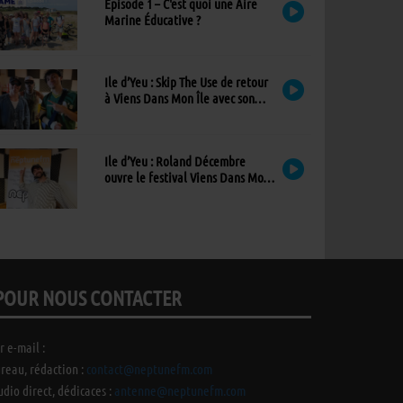
Épisode 1 – C'est quoi une Aire
Marine Éducative ?
Ile d’Yeu : Skip The Use de retour
à Viens Dans Mon Île avec son
nouvel album
Ile d’Yeu : Roland Décembre
ouvre le festival Viens Dans Mon
Île avec son premier album
POUR NOUS CONTACTER
r e-mail :
reau, rédaction :
contact@neptunefm.com
udio direct, dédicaces :
antenne@neptunefm.com