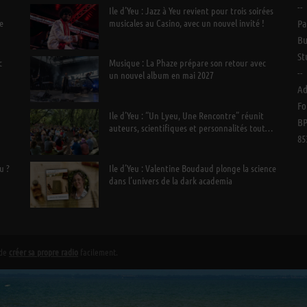
--
Ile d’Yeu : Jazz à Yeu revient pour trois soirées
e
musicales au Casino, avec un nouvel invité !
Pa
Bu
St
c
Musique : La Phaze prépare son retour avec
--
un nouvel album en mai 2027
Ad
Fo
Ile d’Yeu : “Un Lyeu, Une Rencontre” réunit
BP
auteurs, scientifiques et personnalités tout
85
l’été
u ?
Ile d’Yeu : Valentine Boudaud plonge la science
dans l’univers de la dark academia
 de
créer sa propre radio
facilement.