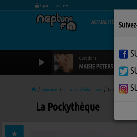
Espace membre
ACTUALITÉS
Suivez
S
Questions
MAISIE PETERS
S
S
Emissions
Emissions d'information
La Pockythèque
La Pockythèque