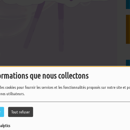
ormations que nous collectons
des cookies pour fournir les services et les fonctionnalités proposés sur notre site et 
 nos utilisateurs.
r
Tout refuser
idien pour une dose de culture ! Découvrez chaque jour
, film ou série ! Du lundi au vendredi à 8h40 et 18h40,
alytics
Instagram !