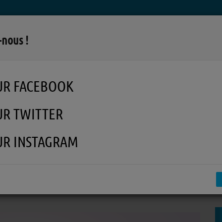
LA RADIO
MUSIQUE
EN REPLAY
MÉDI
-nous !
UR FACEBOOK
UR TWITTER
UR INSTAGRAM