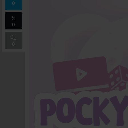
0
0
0