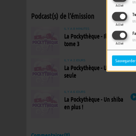
Ut
Activé
Podcast(s) de l’émission
Tw
Ut
Activé
IL Y A 8 MINUTES
Fa
La Pockythèque - Ilos,
Ut
tome 3
Activé
Sauvegarder
IL Y A 2 JOURS
La Pockythèque - Une rose
seule
IL Y A 6 JOURS
La Pockythèque - Un shiba
en plus !
Commentaires(0)