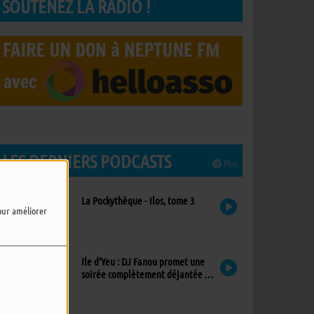
SOUTENEZ LA RADIO !
LES DERNIERS PODCASTS
Plus
La Pockythèque - Ilos, tome 3
pour améliorer
Ile d’Yeu : DJ Fanou promet une
soirée complètement déjantée à
Viens Dans Mon Île