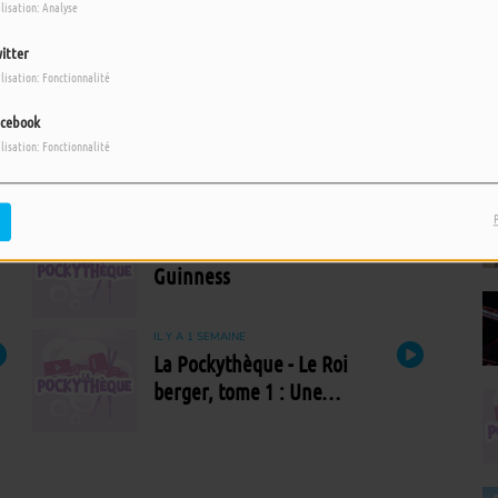
ilisation: Analyse
itter
ilisation: Fonctionnalité
IL Y A 1 JOUR
cebook
La Pockythèque - Deep
ilisation: Fonctionnalité
End
IL Y A 3 JOURS
La Pockythèque - House of
Guinness
IL Y A 1 SEMAINE
La Pockythèque - Le Roi
berger, tome 1 : Une
fenêtre sur les ténèbres